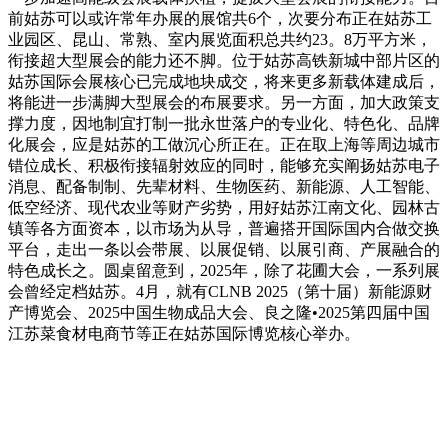
前姑苏可以或许常年办展的展馆共6个，次要分布正在姑苏工
业园区、昆山、常熟、室内展览面积总共约23。8万平方米，
衔接超大型展会的能力还不脚。位于姑苏高铁新城中部片区的
姑苏国际会展核心已完成地块成交，将来更多新载体建成后，
将能进一步满脚大型展会的布展要求。另一方面，加大政策支
撑力度，因地制宜打制一批永世落户的专业化、特色化、品牌
化展会，应是姑苏的工做沉心所正在。正在取上海等周边城市
错位成长、积极衔接辐射效应的同时，能够充实阐扬姑苏电子
消息、配备制制、先辈材料、生物医药、新能源、人工智能、
低空经济、现代农业等财产劣势，用好姑苏江南文化、园林古
镇等各方面资本，以市场为从导，普遍搭开国际国内合做交换
平台，走出一条以会带展、以展促销、以展引商、产展融合的
特色成长之。圆桌留意到，2025年，除了花圃大会，一系列展
会曾经定档姑苏。4月，就有CLNB 2025（第十届）新能源财
产博览会、2025中国生物成品大会、良之隆•2025第四届中国
江苏菜食材电商节等正在姑苏国际博览核心举办。