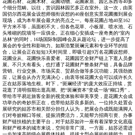
花圃石材、花圃木材、花圃动物、花圃家居、园艺东西等40多
个细分范畴。以往，赏识园林园艺多正在室外。这一次，由英
国切尔西花展金设想师领衔设想的40座创意实景花圃搬到展会
现场，成为本年展会最大的亮点之一。每座花圃占地40至162
平方米不等，虽面积不大，但各色花草、小板屋、喷水池、石
头堆砌的院墙等一应俱全。正在细心安插成一座奇奥的“室内
丛林”的同时，16场国际制园峰会及从题论坛，进一步提高了
展会的专业性和影响力。如斯浩繁斑斓元素和专业环节的组
合，让展会正在短短3天时间里，即吸引超9万名花圃设想师、
花圃业从、花圃快乐喜爱者、花圃园艺全财产链上下逛人员参
展。不只大有看头，也打通了花圃财产整条财产链，具备品牌
营销、行业交换、市场买卖、贸易合做等多沉功能，其强劲效
应，让展会从办方充满决心，由衷等候花圃大会可以或许长久
正在姑苏落地生根。时下，“斑斓经济”的庞大效应正持续，赏
花逛了清明假期出逛高潮。把“斑斓资本”变成一场“糊口秀”，
带给市平易近旅客全新的视觉体验和审美享受，是花圃大会成
功举办的奇妙所正在，也带给姑苏良多新的。一位持久处置会
展研究的姑苏市相关部分担任人认为，把展会办成既能满脚人
们对夸姣糊口等候、提振消费活力，又能帮力招商引资、办事
财产链扶植的主要平台，对于姑苏如许一座有着深挚文化底蕴
和财产根本的城市来说，空间非常广漠。一方面，姑苏还需进
一步加速高能级会展载体扶植，提拔大型会展的衔接能力。目