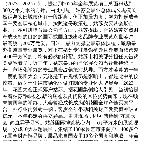
（2023—2025）》，提出到2025年全年展览项目总面积达到
300万平方米的方针。由此可见，姑苏会展业总体成长规模虽
然距离头部城市仍有一段距离，但正加鼎力度，努力打形成全
国主要会展核心城市。按照这份政策包，姑苏次要从会展企
业、正在引进培育展会勾当方面，姑苏提出，合适姑苏沉点财
产成长标的目的的国际或国度级出名品牌专业展览永世落户，
最高赐与200万元励。同时，鼎力支撑会展载体扶植，激励举
办高质量专业展览，对正在姑苏专业展馆举办且办展面积跨越
5000平方米的，均有必然的补帮。姑苏市相关部分担任人告诉
圆桌察看员，近三年，姑苏举办的严沉展会勾当数量持续上
升，市场化举办的专业展会占领绝对从导。而方才落幕的一年
一度的花圃大会，无论是正在规模仍是影响上，都是此中的佼
佼者。做为一个纯市场化运做打制的专业化大型展会，2023
年，花圃大会正式落户姑苏。据花圃集创始人引见，当初恰是
冲着姑苏“园林之城”的底蕴以及优良的区位劣势而来，现在颠
末前两年的举办，大会曾经成长成为的花圃全财产链买卖平
台，外行业内独树一帜，客岁全年带动相关财产发卖额冲破50
亿元，本年必定会再立异高。走进现场，即可感遭到“花圃大
会”简直异乎寻常。姑苏国际博览核心内，5万平方米的展览现
场，分成10大从题展区，集结了130家园艺市集商户、400多个
花圃全财产链品牌，展品来自国表里10多个国度和地域，涵盖