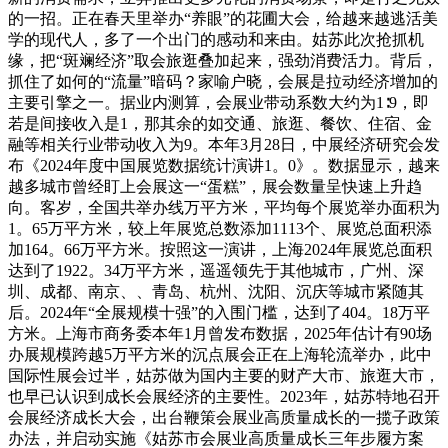
的一招。正在春天里举办“养眼”的花圃大会，给越来越逃活美
学的现代人，多了一个出门的感动和来由。姑苏此次抢抓机
缘，把“斑斓经济”取会旅逛叠加起来，强劲消费活力。背后，
抓住了如何的“流量”暗码？家喻户晓，会展是拉动经济增加的
主要引擎之一。据业内测算，会展业带动系数大约为1∶9，即
若是间接收入是1，那其余的如交通、旅逛、餐饮、住宿、金
融等相关行业带动收入为9。本年3月28日，中展经济研究会发
布《2024年度中国展览数据统计演讲1。0》。数据显示，越来
越多城市曾经盯上会展这一“蛋糕”，展会数量呈快速上升趋
向。客岁，全国共举办线万平方米，平均每个展览举办面积为
1。65万平方米，较上年展览总数添加1113个、展览总面积添
加164。66万平方米。按照这一演讲，上海2024年展览总面积
达到了1922。34万平方米，遥遥领先于其他城市，广州、深
圳、成都、南京、、青岛、杭州、沈阳、沉庆等城市紧随其
后。2024年“全展规模十强”的入围门槛，达到了404。18万平
方米。上海市商务委本年1月曾发布数据，2025年估计有90场
办展规模跨越5万平方米的沉点展会正在上海轮流举办，此中
国际性展会过半，姑苏做为国内主要的财产大市、旅逛大市，
也早已认识到成长会展经济的主要性。2023年，姑苏特地召开
会展经济成长大会，出台鞭策会展业高质量成长的一揽子政策
办法，并启动实施《姑苏市会展业高质量成长三年步履方案