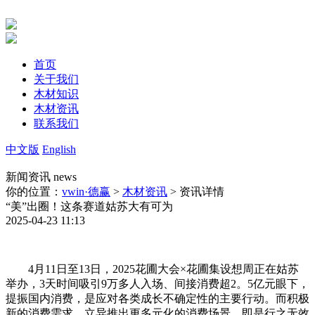
首页
关于我们
木材知识
木材资讯
联系我们
中文版
English
新闻资讯
news
你的位置：
vwin·德赢
>
木材资讯
> 资讯详情
“美”出圈！这条赛道姑苏大有可为
2025-04-23 11:13
4月11日至13日，2025花圃大会×花圃集设想周正在姑苏
举办，3天时间吸引9万多人入场、间接消费超2。5亿元眼下，
提振国内消费，是应对各类成长不确定性的主要行动。而积极
新的消费需求，立异推出更多元化的消费场景，即是行之无效