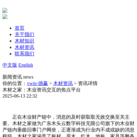
首页
关于我们
木材知识
木材资讯
联系我们
中文版
English
新闻资讯
news
你的位置：
vwin·德赢
>
木材资讯
> 资讯详情
木材之家：木业资讯交互的焦点平台
2025-06-13 22:32
正在木业财产链中，消息的及时获取取无效交换至关主
要。木材之家做为广东木头云数字科技无限公司旗下的木业财
产链内垂曲旧事门户网坐，正逐渐成为行业内不成或缺的消息
枢纽。木材之家涵盖了板材、原木、红木、地板、家具等整条