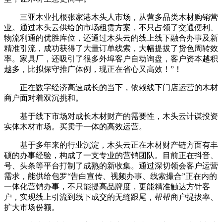
三亚木业扎根张家港木头人市场，从营多品类木材购销营
业。通过木头云供给的市场租赁方案，不只占领了交通便利、
物流利通的优胜库位，还通过木头云的线上线下融合办事及新
精准引流，成功获得了大量订单线索，大幅提拔了货色周转效
率。家具厂，还吸引了很多外埠客户自动询盘，客户资本越积
越多，比拟保守推广体例，现正在省心又高效！”！
正在数字经济高速成长的当下，依赖线下门店运营的木材
商户面对着双沉挑和。
基于线下市场对成长木材财产的需要性，木头云计谋投资
实体木材市场。买卖于一体的高效运营。
基于多年来的行业沉淀，木头云正在木材财产链方面有丰
硕的办事经验，构成了一支专业的营销团队。目前正在抖音、
号、头条等平台打制了成熟的新收集。通过深切领会客户运营
需求，能供给包罗“告白宣传、视频办事、线索撮合”正在内的
一体化营销办事，不只能提高品牌度，更能精准触达方针客
户，实现线上引流到线下成交的无缝跟尾，帮帮商户提拔率、
扩大市场份额。